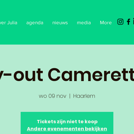
ver Julia
agenda
nieuws
media
More
y-out Cameret
wo 09 nov
  |  
Haarlem
Tickets zijn niet te koop
Andere evenementen bekijken